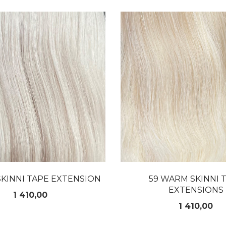
LES MER
LES MER
SKINNI TAPE EXTENSION
59 WARM SKINNI 
EXTENSIONS
Pris
1 410,00
Pris
1 410,00