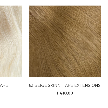
LES MER
TAPE
63 BEIGE SKINNI TAPE EXTENSIONS
Pris
1 410,00