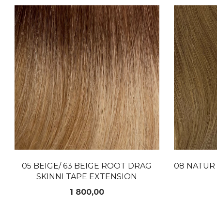
LES MER
05 BEIGE/ 63 BEIGE ROOT DRAG
08 NATUR
SKINNI TAPE EXTENSION
Pris
1 800,00