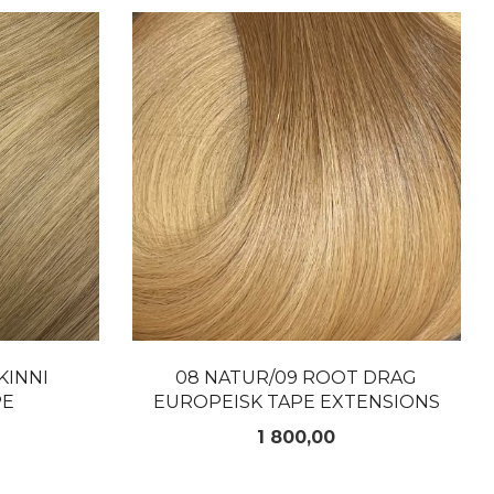
LES MER
KINNI
08 NATUR/09 ROOT DRAG
PE
EUROPEISK TAPE EXTENSIONS
Pris
1 800,00