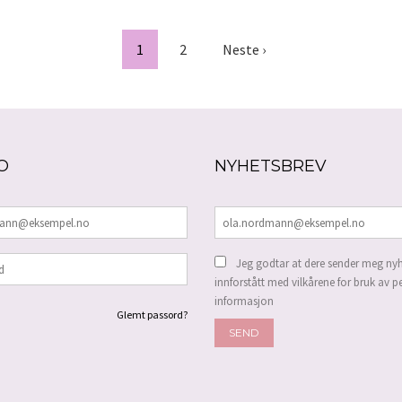
LES MER
LES MER
1
2
Neste ›
O
NYHETSBREV
Jeg godtar at dere sender meg nyh
innforstått med vilkårene for bruk av p
informasjon
Glemt passord?