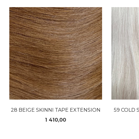
LES MER
28 BEIGE SKINNI TAPE EXTENSION
59 COLD 
Pris
1 410,00