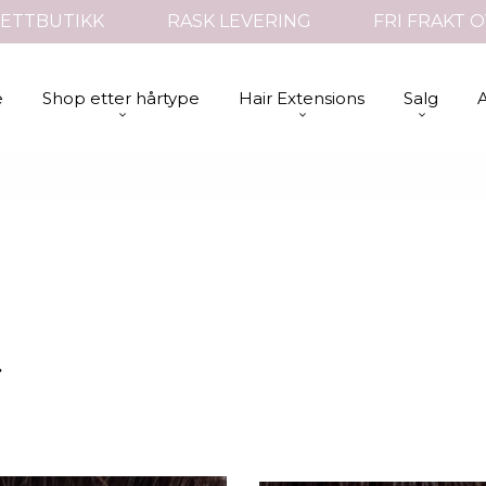
ETTBUTIKK
RASK LEVERING
FRI FRAKT O
e
Shop etter hårtype
Hair Extensions
Salg
.