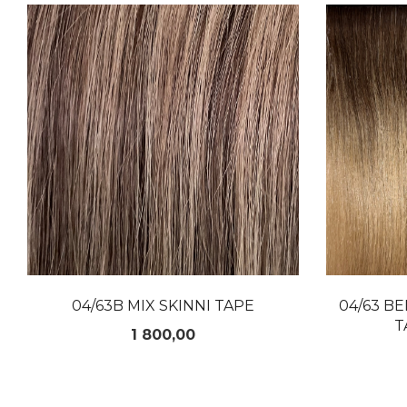
LES MER
04/63B MIX SKINNI TAPE
04/63 B
T
Pris
1 800,00