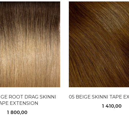
LES MER
LES MER
EIGE ROOT DRAG SKINNI
05 BEIGE SKINNI TAPE 
APE EXTENSION
Pris
1 410,00
Pris
1 800,00