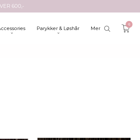
VER 600,-
0
Accessories
Parykker & Løshår
Mer