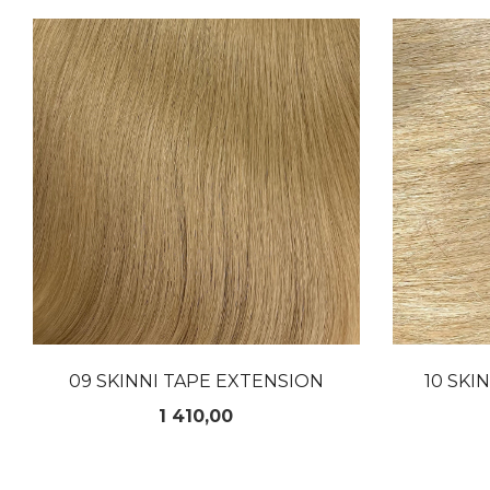
LES MER
09 SKINNI TAPE EXTENSION
10 SKI
Pris
1 410,00