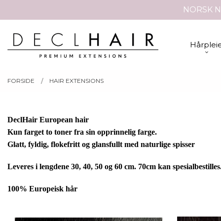
Gå
NORSK N
Lukk
til
innholdet
PRODUKTER
Hårplei
FORSIDE
HAIR EXTENSIONS
DeclHair European hair
Kun farget to toner fra sin opprinnelig farge.
Glatt, fyldig, flokefritt og glansfullt med naturlige spisser
Leveres i lengdene 30, 40, 50 og 60 cm. 70cm kan spesialbestilles
100% Europeisk hår