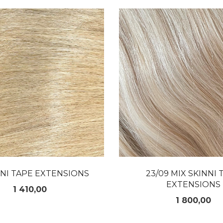
LES MER
LES MER
NNI TAPE EXTENSIONS
23/09 MIX SKINNI 
EXTENSIONS
Pris
1 410,00
Pris
1 800,00