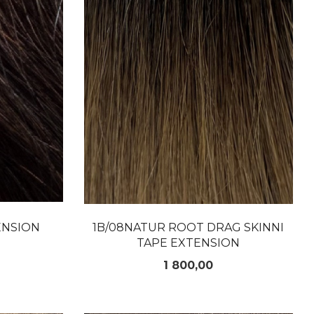
ENSION
1B/08NATUR ROOT DRAG SKINNI
TAPE EXTENSION
Pris
1 800,00
LES MER