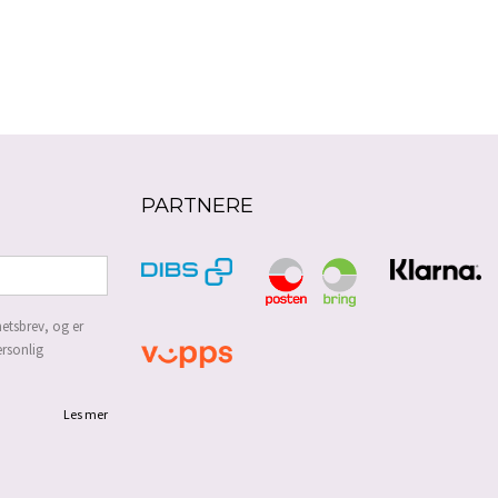
LES MER
PARTNERE
etsbrev, og er
ersonlig
Les mer