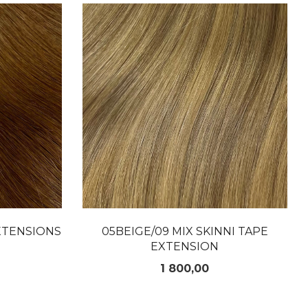
LES MER
EXTENSIONS
05BEIGE/09 MIX SKINNI TAPE
EXTENSION
Pris
1 800,00