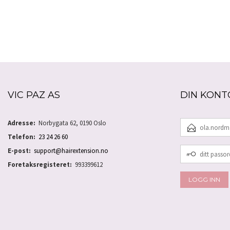
LES MER
VIC PAZ AS
DIN KONT
E-
Adresse:
Norbygata 62, 0190 Oslo
POSTADRESSE
Telefon:
23 24 26 60
DITT
E-post:
support@hairextension.no
PASSORD
Foretaksregisteret:
993399612