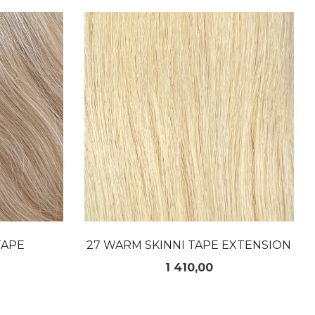
LES MER
TAPE
27 WARM SKINNI TAPE EXTENSION
Pris
1 410,00