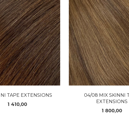
NNI TAPE EXTENSIONS
04/08 MIX SKINNI 
EXTENSIONS
Pris
1 410,00
Pris
1 800,00