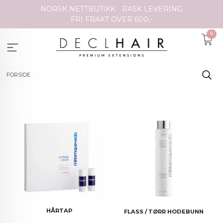
Gå
NORSK NETTBUTIKK
RASK LEVERING
til
FRI FRAKT OVER 600,-
innholdet
0
FORSIDE
HÅRTAP
FLASS / TØRR HODEBUNN