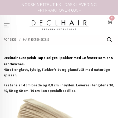
Gå
NORSK NETTBUTIKK
RASK LEVERING
til
FRI FRAKT OVER 600,-
innholdet
0
FORSIDE
HAIR EXTENSIONS
DeclHair Europeisk Tape selges i pakker med 10 fester som er 5
sandwiches.
Håret er glatt, fyldig, flokkefritt og glansfullt med naturlige
spisser.
Festene er 4 cm brede og 0,8 cm i høyde
n. Leveres i lengdene 30,
40, 50 og 60 cm. 70 cm kan spesialbestilles.