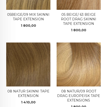
05BEIGE/09 MIX SKINNI
05 BEIGE/ 63 BEIGE
TAPE EXTENSION
ROOT DRAG SKINNI
TAPE EXTENSION
Pris
1 800,00
Pris
1 800,00
08 NATUR SKINNI TAPE
08 NATUR/09 ROOT
EXTENSION
DRAG EUROPEISK TAPE
EXTENSIONS
Pris
1 410,00
Pris
1 800,00