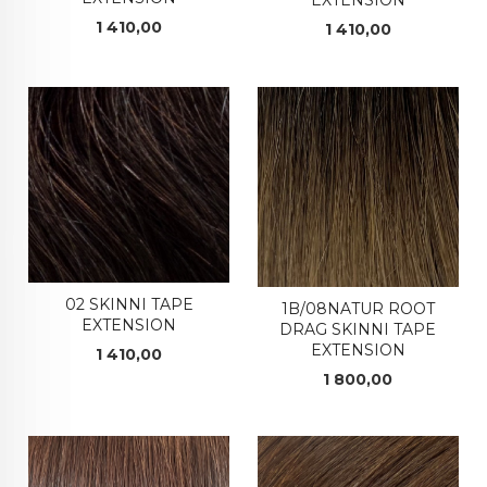
EXTENSION
Pris
1 410,00
Pris
1 410,00
02 SKINNI TAPE
1B/08NATUR ROOT
EXTENSION
DRAG SKINNI TAPE
EXTENSION
Pris
1 410,00
Pris
1 800,00