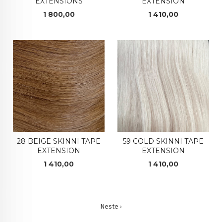
EXTENSION
EXTENSIONS
Pris
Pris
1 410,00
1 800,00
28 BEIGE SKINNI TAPE
59 COLD SKINNI TAPE
EXTENSION
EXTENSION
Pris
Pris
1 410,00
1 410,00
Neste ›