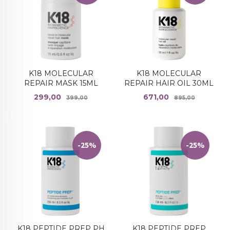
K18 MOLECULAR
K18 MOLECULAR
REPAIR MASK 15ML
REPAIR HAIR OIL 30ML
Tilbud
Rabatt
Tilbud
Rabatt
299,00
671,00
399,00
895,00
-25%
-25%
K18 PEPTIDE PREP PH
K18 PEPTIDE PREP