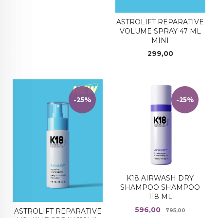
ASTROLIFT REPARATIVE
VOLUME SPRAY 47 ML
MINI
Pris
299,00
-25%
-25%
K18 AIRWASH DRY
SHAMPOO SHAMPOO
118 ML
Tilbud
Rabatt
596,00
ASTROLIFT REPARATIVE
795,00