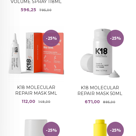
VOLUME SPRAY 118ML
Tilbud
Rabatt
596,25
795,00
-25%
-25%
K18 MOLECULAR
K18 MOLECULAR
REPAIR MASK 5ML
REPAIR MASK 50ML
Tilbud
Rabatt
Tilbud
Rabatt
112,00
671,00
149,00
895,00
-25%
-25%