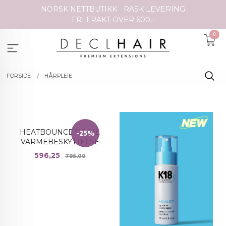
Gå
NORSK NETTBUTIKK
RASK LEVERING
til
FRI FRAKT OVER 600,-
innholdet
0
FORSIDE
HÅRPLEIE
HEATBOUNCE 118 ML
-25%
VARMEBESKYTTELSE
Tilbud
Rabatt
596,25
795,00