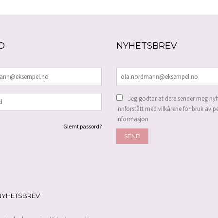
O
NYHETSBREV
Jeg godtar at dere sender meg nyh
innforstått med vilkårene for bruk av p
informasjon
Glemt passord?
NYHETSBREV