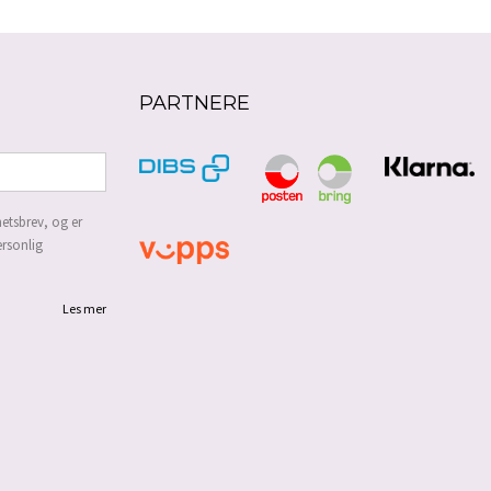
PARTNERE
etsbrev, og er
ersonlig
Les mer