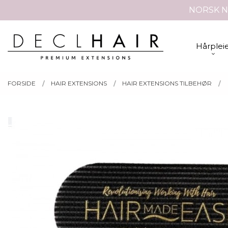
Gå
NORSK N
Lukk
til
innholdet
PRODUKTER
Hårplei
FORSIDE
HAIR EXTENSIONS
HAIR EXTENSIONS TILBEHØR