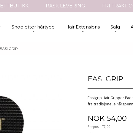
ETTBUTIKK
RASK LEVERING
FRI FRAKT O
e
Shop etter hårtype
Hair Extensions
Salg
EASI GRIP
EASI GRIP
Easigrip Hair Gripper Pad
fra tradisjonelle hårspenn
Tilbud
NOK
54,00
Førpris:
77,00
Rabatt