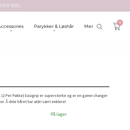
VER 600,-
0
Accessories
Parykker & Løshår
Mer
s (2 Per Pakke) Easigrip er supersterke og er en game-changer
er. Å dele håret har aldri vært enklere!
På lager