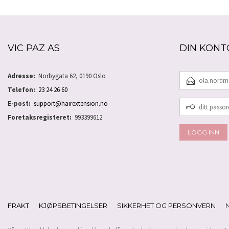
VIC PAZ AS
DIN KONT
E-
Adresse:
Norbygata 62, 0190 Oslo
POSTADRESSE
Telefon:
23 24 26 60
DITT
E-post:
support@hairextension.no
PASSORD
Foretaksregisteret:
993399612
FRAKT
KJØPSBETINGELSER
SIKKERHET OG PERSONVERN