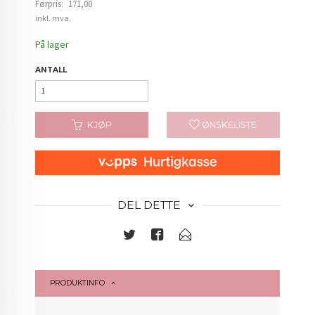
Førpris:
171,00
Rabatt
inkl. mva.
På lager
ANTALL
KJØP
ØNSKELISTE
DEL DETTE
PRODUKTINFO