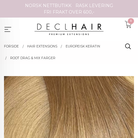
Gå
NORSK NETTBUTIKK
RASK LEVERING
til
FRI FRAKT OVER 600,-
innholdet
0
FORSIDE
HAIR EXTENSIONS
EUROPEISK KERATIN
ROOT DRAG & MIX FARGER