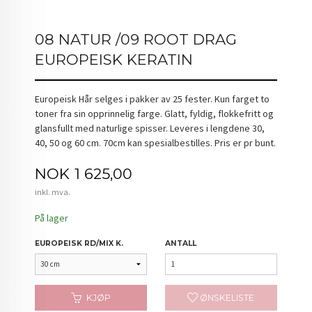
08 NATUR /09 ROOT DRAG
EUROPEISK KERATIN
Europeisk Hår selges i pakker av 25 fester. Kun farget to
toner fra sin opprinnelig farge. Glatt, fyldig, flokkefritt og
glansfullt med naturlige spisser. Leveres i lengdene 30,
40, 50 og 60 cm. 70cm kan spesialbestilles. Pris er pr bunt.
Pris
NOK
1 625,00
inkl. mva.
På lager
EUROPEISK RD/MIX K.
ANTALL
KJØP
ØNSKELISTE