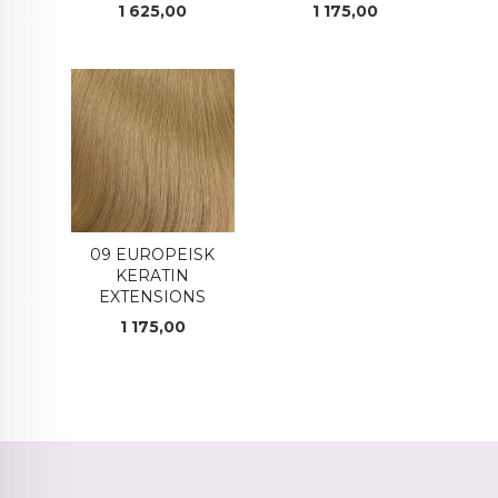
Pris
Pris
1 625,00
1 175,00
09 EUROPEISK
KERATIN
EXTENSIONS
Pris
1 175,00