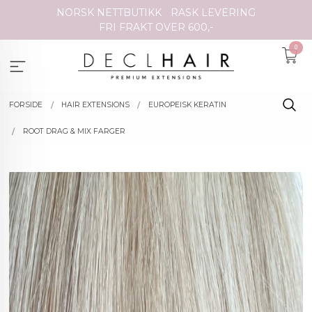
Gå
NORSK NETTBUTIKK
RASK LEVERING
til
FRI FRAKT OVER 600,-
innholdet
0
FORSIDE
HAIR EXTENSIONS
EUROPEISK KERATIN
ROOT DRAG & MIX FARGER