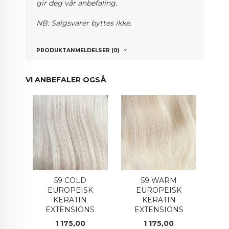
gir deg vår anbefaling.
NB: Salgsvarer byttes ikke.
PRODUKTANMELDELSER (0)
VI ANBEFALER OGSÅ
59 COLD
59 WARM
EUROPEISK
EUROPEISK
KERATIN
KERATIN
EXTENSIONS
EXTENSIONS
Pris
Pris
1 175,00
1 175,00