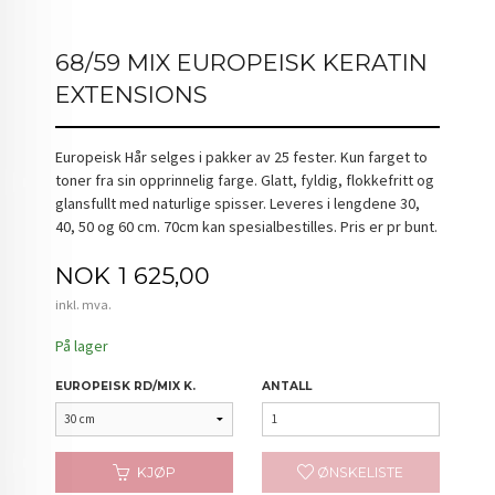
68/59 MIX EUROPEISK KERATIN
EXTENSIONS
Europeisk Hår selges i pakker av 25 fester. Kun farget to
toner fra sin opprinnelig farge. Glatt, fyldig, flokkefritt og
glansfullt med naturlige spisser. Leveres i lengdene 30,
40, 50 og 60 cm. 70cm kan spesialbestilles. Pris er pr bunt.
Pris
NOK
1 625,00
inkl. mva.
På lager
EUROPEISK RD/MIX K.
ANTALL
KJØP
ØNSKELISTE