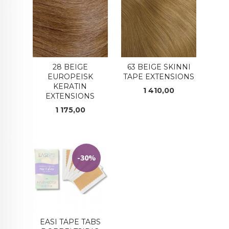
28 BEIGE
63 BEIGE SKINNI
EUROPEISK
TAPE EXTENSIONS
KERATIN
Pris
1 410,00
EXTENSIONS
Pris
1 175,00
-30%
EASI TAPE TABS