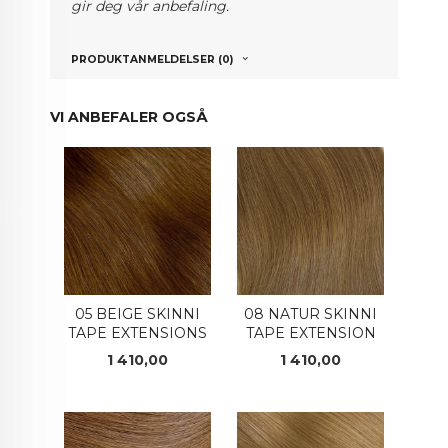
gir deg vår anbefaling.
PRODUKTANMELDELSER (0)
VI ANBEFALER OGSÅ
05 BEIGE SKINNI
08 NATUR SKINNI
TAPE EXTENSIONS
TAPE EXTENSION
Pris
Pris
1 410,00
1 410,00