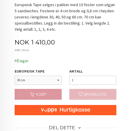
Europeisk Tape selges i pakker med 10 fester som utgjør
5 sandwiches. Festene er 4 cm brede og 0,8 cm i høyden.
Leveres i lengdene 30, 40, 50 og 60 cm. 70 cm kan
spesialbestilles. Legg in din bestilling: 1. Velg lengde 2.
Velg antall: 1, 2, 3, 4 etc.
Pris
NOK
1 410,00
inkl. mva.
På lager
EUROPEISK TAPE
ANTALL
KJØP
ØNSKELISTE
DEL DETTE