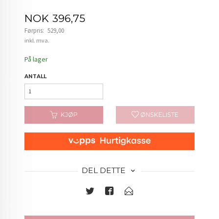
Tilbud
NOK
396,75
Førpris:
529,00
Rabatt
inkl. mva.
På lager
ANTALL
KJØP
ØNSKELISTE
DEL DETTE