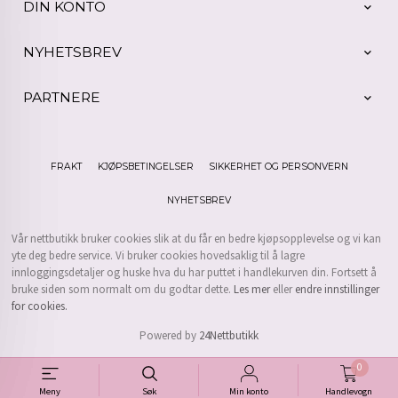
DIN KONTO
NYHETSBREV
PARTNERE
FRAKT
KJØPSBETINGELSER
SIKKERHET OG PERSONVERN
NYHETSBREV
Vår nettbutikk bruker cookies slik at du får en bedre kjøpsopplevelse og vi kan
yte deg bedre service. Vi bruker cookies hovedsaklig til å lagre
innloggingsdetaljer og huske hva du har puttet i handlekurven din. Fortsett å
bruke siden som normalt om du godtar dette.
Les mer
eller
endre innstillinger
for cookies.
Powered by
24Nettbutikk
0
Meny
Søk
Min konto
Handlevogn