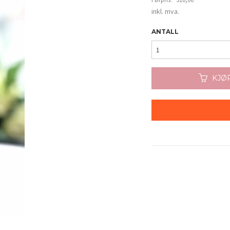
Rabatt
inkl. mva.
ANTALL
KJØ