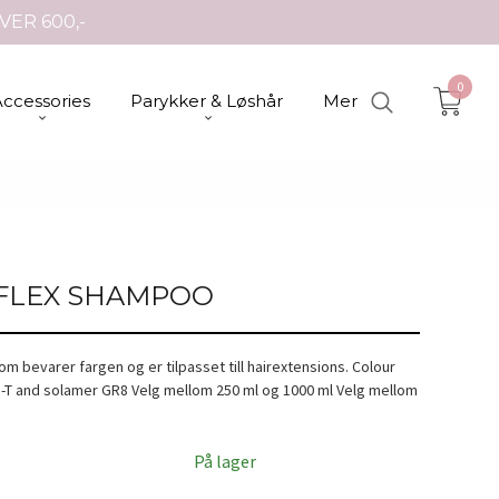
VER 600,-
0
Accessories
Parykker & Løshår
Mer
FLEX SHAMPOO
m bevarer fargen og er tilpasset till hairextensions. Colour
T and solamer GR8 Velg mellom 250 ml og 1000 ml Velg mellom
På lager