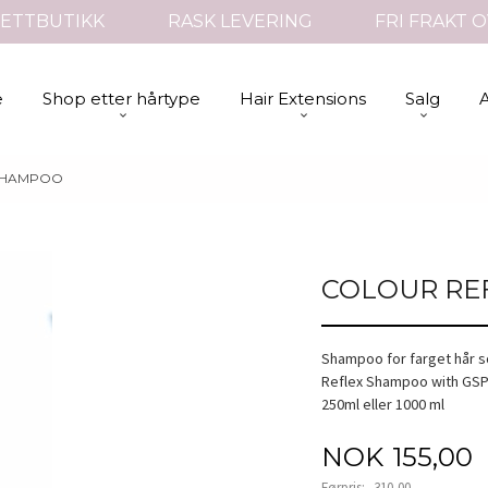
ETTBUTIKK
RASK LEVERING
FRI FRAKT O
e
Shop etter hårtype
Hair Extensions
Salg
SHAMPOO
COLOUR RE
Shampoo for farget hår so
Reflex Shampoo with GSP-
250ml eller 1000 ml
Tilbud
NOK
155,00
Førpris:
310,00