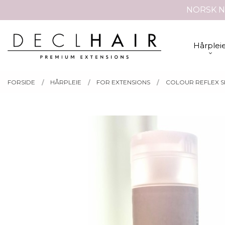
Gå
NORSK N
Lukk
til
innholdet
PRODUKTER
Hårplei
FORSIDE
HÅRPLEIE
FOR EXTENSIONS
COLOUR REFLEX 