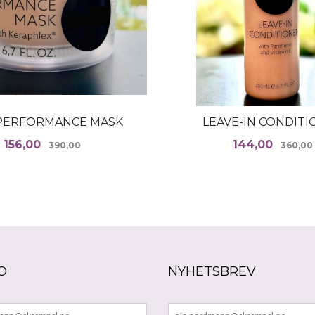
PERFORMANCE MASK
LEAVE-IN CONDIT
Tilbud
Rabatt
Tilbud
156,00
144,00
390,00
360,00
KJØP
KJØP
O
NYHETSBREV