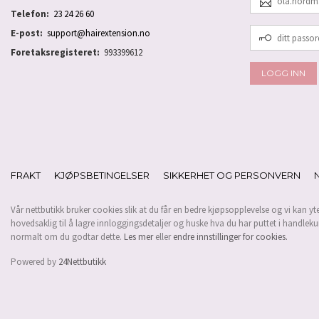
POSTADRESSE
Telefon:
23 24 26 60
DITT
E-post:
support@hairextension.no
PASSORD
Foretaksregisteret:
993399612
FRAKT
KJØPSBETINGELSER
SIKKERHET OG PERSONVERN
Vår nettbutikk bruker cookies slik at du får en bedre kjøpsopplevelse og vi kan yt
hovedsaklig til å lagre innloggingsdetaljer og huske hva du har puttet i handleku
normalt om du godtar dette.
Les mer
eller
endre innstillinger for cookies.
Powered by
24Nettbutikk