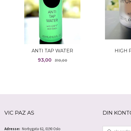
ANTI TAP WATER
HIGH 
Tilbud
Rabatt
93,00
310,00
LES MER
VIC PAZ AS
DIN KONT
E-
Adresse:
Norbygata 62, 0190 Oslo