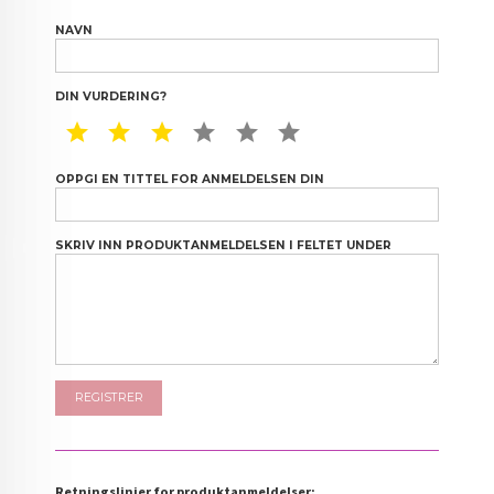
NAVN
DIN VURDERING?
1 STAR
2 STAR
3 STAR
4 STAR
5 STAR
6 STAR
OPPGI EN TITTEL FOR ANMELDELSEN DIN
SKRIV INN PRODUKTANMELDELSEN I FELTET UNDER
Retningslinjer for produktanmeldelser: