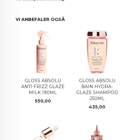
VI ANBEFALER OGSÅ
GLOSS ABSOLU
GLOSS ABSOLU
ANTI-FRIZZ GLAZE
BAIN HYDRA-
MILK 190ML
GLAZE SHAMPOO
250ML
Pris
550,00
Pris
435,00