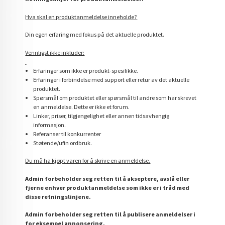
Hva skal en produktanmeldelse inneholde?
Din egen erfaring med fokus på det aktuelle produktet.
Vennligst ikke inkluder:
Erfaringer som ikke er produkt-spesifikke.
Erfaringer i forbindelse med support eller retur av det aktuelle
produktet.
Spørsmål om produktet eller spørsmål til andre som har skrevet
en anmeldelse. Dette er ikke et forum.
Linker, priser, tilgjengelighet eller annen tidsavhengig
informasjon.
Referanser til konkurrenter
Støtende/ufin ordbruk.
Du må ha kjøpt varen for å skrive en anmeldelse.
Admin forbeholder seg retten til å akseptere, avslå eller
fjerne enhver produktanmeldelse som ikke er i tråd med
disse retningslinjene.
Admin forbeholder seg retten til å publisere anmeldelser i
for eksempel annonsering.