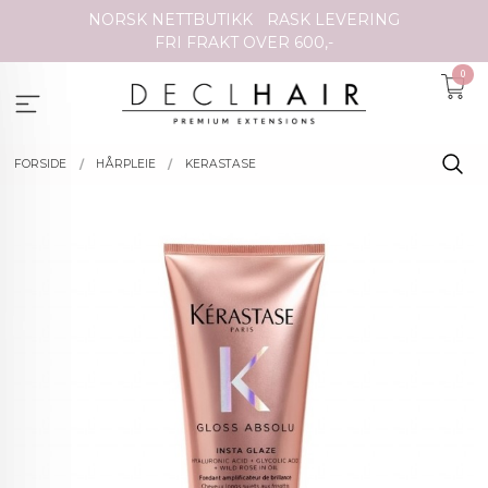
Gå
NORSK NETTBUTIKK
RASK LEVERING
til
FRI FRAKT OVER 600,-
innholdet
0
FORSIDE
HÅRPLEIE
KERASTASE