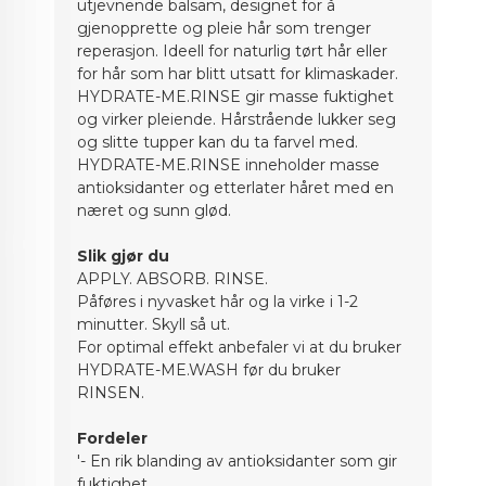
utjevnende balsam, designet for å
gjenopprette og pleie hår som trenger
reperasjon. Ideell for naturlig tørt hår eller
for hår som har blitt utsatt for klimaskader.
HYDRATE-ME.RINSE gir masse fuktighet
og virker pleiende. Hårstrående lukker seg
og slitte tupper kan du ta farvel med.
HYDRATE-ME.RINSE inneholder masse
antioksidanter og etterlater håret med en
næret og sunn glød.
Slik gjør du
APPLY. ABSORB. RINSE.
Påføres i nyvasket hår og la virke i 1-2
minutter. Skyll så ut.
For optimal effekt anbefaler vi at du bruker
HYDRATE-ME.WASH før du bruker
RINSEN.
Fordeler
'- En rik blanding av antioksidanter som gir
fuktighet