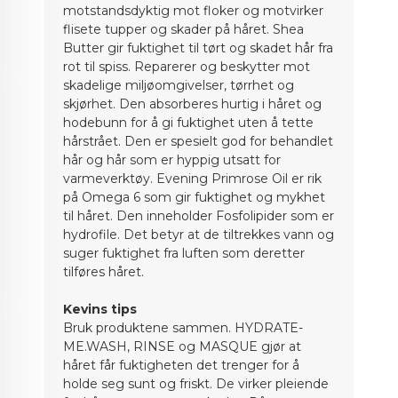
motstandsdyktig mot floker og motvirker
flisete tupper og skader på håret. Shea
Butter gir fuktighet til tørt og skadet hår fra
rot til spiss. Reparerer og beskytter mot
skadelige miljøomgivelser, tørrhet og
skjørhet. Den absorberes hurtig i håret og
hodebunn for å gi fuktighet uten å tette
hårstrået. Den er spesielt god for behandlet
hår og hår som er hyppig utsatt for
varmeverktøy. Evening Primrose Oil er rik
på Omega 6 som gir fuktighet og mykhet
til håret. Den inneholder Fosfolipider som er
hydrofile. Det betyr at de tiltrekkes vann og
suger fuktighet fra luften som deretter
tilføres håret.
Kevins tips
Bruk produktene sammen. HYDRATE-
ME.WASH, RINSE og MASQUE gjør at
håret får fuktigheten det trenger for å
holde seg sunt og friskt. De virker pleiende