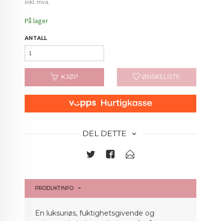
Rabatt
inkl. mva.
På lager
ANTALL
KJØP
ØNSKELISTE
DEL DETTE
PRODUKTINFO
En luksuriøs, fuktighetsgivende og