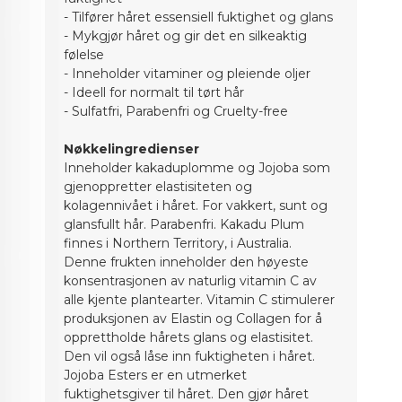
- Tilfører håret essensiell fuktighet og glans
- Mykgjør håret og gir det en silkeaktig
følelse
- Inneholder vitaminer og pleiende oljer
- Ideell for normalt til tørt hår
- Sulfatfri, Parabenfri og Cruelty-free
Nøkkelingredienser
Inneholder kakaduplomme og Jojoba som
gjenoppretter elastisiteten og
kolagennivået i håret. For vakkert, sunt og
glansfullt hår. Parabenfri. Kakadu Plum
finnes i Northern Territory, i Australia.
Denne frukten inneholder den høyeste
konsentrasjonen av naturlig vitamin C av
alle kjente plantearter. Vitamin C stimulerer
produksjonen av Elastin og Collagen for å
opprettholde hårets glans og elastisitet.
Den vil også låse inn fuktigheten i håret.
Jojoba Esters er en utmerket
fuktighetsgiver til håret. Den gjør håret