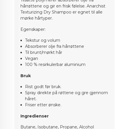
Tilsatte polymerer absorberer olje fra
hårrøttene og gir en frisk følelse. Anarchist
Texturizing Dry Shampoo er egnet til alle
mørke hårtyper.
Egenskaper:
Tekstur og volum
Absorberer olje fra hårrøttene
Til brunt/mørkt hår
Vegan
100 % resirkulerbar aluminium
Bruk
Rist godt før bruk.
Spray direkte på røttene og gre gjennom
håret.
Friser etter ønske.
Ingredienser
Butane, Isobutane, Propane, Alcohol