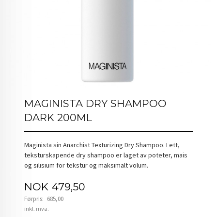
MAGINISTA DRY SHAMPOO
DARK 200ML
Maginista sin Anarchist Texturizing Dry Shampoo. Lett,
teksturskapende dry shampoo er laget av poteter, mais
og silisium for tekstur og maksimalt volum.
Tilbud
NOK
479,50
Førpris:
685,00
Rabatt
inkl. mva.