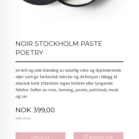
NOIR STOCKHOLM PASTE
POETRY
en lett og unik blanding av naturlig voks og dyptnærende
oljer som gir fantastisk tekstur og definisjon i tillegg til
elastisk hold. Etterlater ingen fettete eller tyngende
følelse. Dufter av rose, honning, jasmin, patchouli, musk
og rav.
Pris
NOK
399,00
inkl. mva.
UTSOLGT
ØNSKELISTE