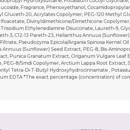
idopropyl Hydroxysultaine, Potassium Cocoyl Glycinate
Glucoside, Fragrance, Phenoxyethanol, Cocamidopropyla
hyl Gluceth-20, Acrylates Copolymer, PEG-120 Methyl G
l Sulfoacetate, Divinyldimethicone/Dimethicone Copolyme
 Trisodium Ethylenediamine Disuccinate, Laureth-9, Glyc
areth-3, C12-13 Pareth-23, Helianthus Annuus (Sunflowe
 Filtrate, Pseudozyma Epicola/Argania Spinosa Kernel Oil
s Annuus (Sunflower) Seed Extract, PEG-8, Bis-Aminopro
tract, Punica Granatum Extract, Origanum Vulgare Leaf 
te, PEG-8/Smdi Copolymer, Arctium Lappa Root Extract, S
thrityl Tetra-Di-T-Butyl Hydroxyhydrocinnamate , Potassi
um EDTA *The exact percentage (concentration) of comp