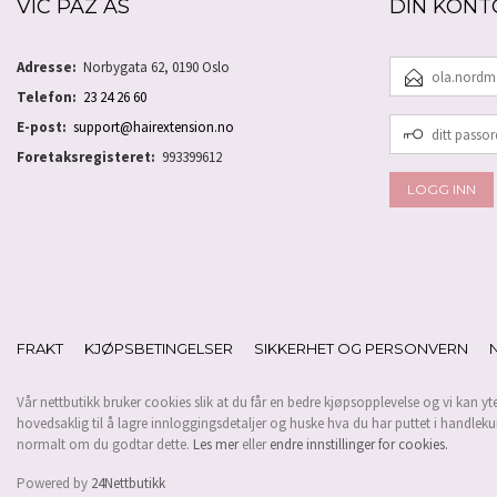
VIC PAZ AS
DIN KONT
E-
Adresse:
Norbygata 62, 0190 Oslo
POSTADRESSE
Telefon:
23 24 26 60
DITT
E-post:
support@hairextension.no
PASSORD
Foretaksregisteret:
993399612
FRAKT
KJØPSBETINGELSER
SIKKERHET OG PERSONVERN
Vår nettbutikk bruker cookies slik at du får en bedre kjøpsopplevelse og vi kan yt
hovedsaklig til å lagre innloggingsdetaljer og huske hva du har puttet i handleku
normalt om du godtar dette.
Les mer
eller
endre innstillinger for cookies.
Powered by
24Nettbutikk