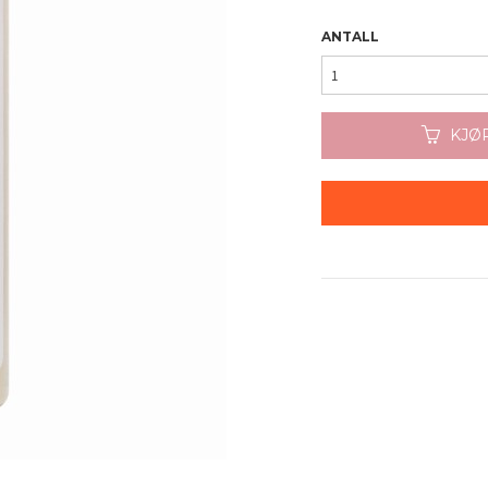
ANTALL
KJØ