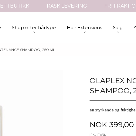
ETTBUTIKK
RASK LEVERING
FRI FRAKT O
e
Shop etter hårtype
Hair Extensions
Salg
NTENANCE SHAMPOO, 250 ML
OLAPLEX N
SHAMPOO, 
en styrkende og fuktighet
Pris
NOK
399,00
inkl. mva.