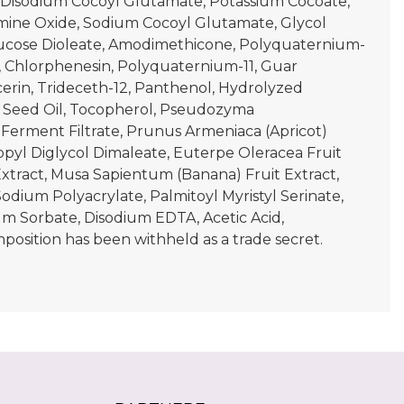
, Disodium Cocoyl Glutamate, Potassium Cocoate,
mine Oxide, Sodium Cocoyl Glutamate, Glycol
lucose Dioleate, Amodimethicone, Polyquaternium-
r, Chlorphenesin, Polyquaternium-11, Guar
erin, Trideceth-12, Panthenol, Hydrolyzed
r) Seed Oil, Tocopherol, Pseudozyma
 Ferment Filtrate, Prunus Armeniaca (Apricot)
pyl Diglycol Dimaleate, Euterpe Oleracea Fruit
Extract, Musa Sapientum (Banana) Fruit Extract,
odium Polyacrylate, Palmitoyl Myristyl Serinate,
um Sorbate, Disodium EDTA, Acetic Acid,
osition has been withheld as a trade secret.