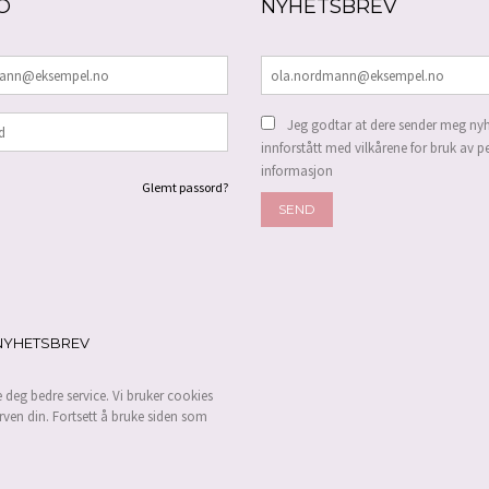
O
NYHETSBREV
Jeg godtar at dere sender meg nyh
innforstått med vilkårene for bruk av p
informasjon
Glemt passord?
NYHETSBREV
e deg bedre service. Vi bruker cookies
rven din. Fortsett å bruke siden som