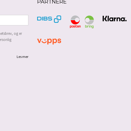
PARTNERE
etsbrev, og er
ersonlig
Les mer