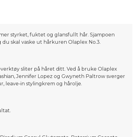
er styrket, fuktet og glansfullt hår. Sjampoen
g du skal vaske ut hårkuren Olaplex No.3.
erktøy sliter på håret ditt. Ved å bruke Olaplex
ardashian, Jennifer Lopez og Gwyneth Paltrow sverger
, leave-in stylingkrem og hårolje.
ltat.