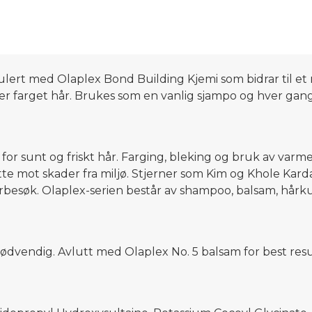
t med Olaplex Bond Building Kjemi som bidrar til et m
arer farget hår. Brukes som en vanlig sjampo og hver gan
 sunt og friskt hår. Farging, bleking og bruk av varmev
skytte mot skader fra miljø. Stjerner som Kim og Khole K
ørbesøk. Olaplex-serien består av shampoo, balsam, hårkur
ødvendig. Avlutt med Olaplex No. 5 balsam for best resu