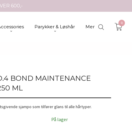
VER 600,-
0
Accessories
Parykker & Løshår
Mer
O.4 BOND MAINTENANCE
250 ML
sgivende sjampo som tilfører glans til alle hårtyper.
På lager