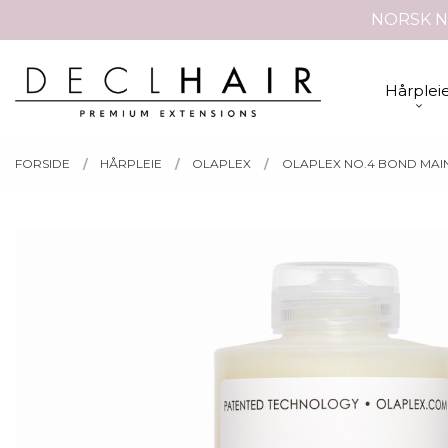
Gå
NORSK N
Lukk
til
innholdet
PRODUKTER
Hårplei
FORSIDE
HÅRPLEIE
OLAPLEX
OLAPLEX NO.4 BOND MAI