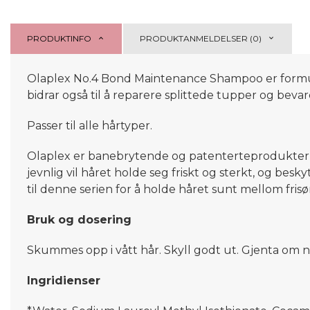
PRODUKTINFO
PRODUKTANMELDELSER (0)
Olaplex No.4 Bond Maintenance Shampoo er formuler
bidrar også til å reparere splittede tupper og bev
Passer til alle hårtyper.
Olaplex er banebrytende og patenterteprodukter for
jevnlig vil håret holde seg friskt og sterkt, og be
til denne serien for å holde håret sunt mellom fris
Bruk og dosering
Skummes opp i vått hår. Skyll godt ut. Gjenta om n
Ingridienser