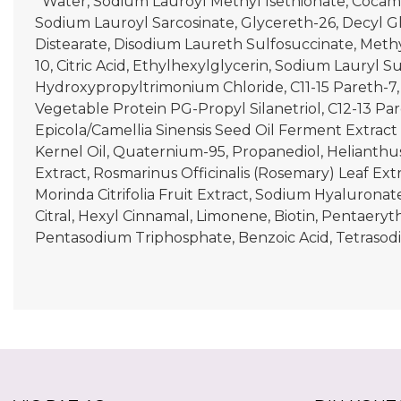
*Water, Sodium Lauroyl Methyl Isethionate, Cocam
Sodium Lauroyl Sarcosinate, Glycereth-26, Decyl 
Distearate, Disodium Laureth Sulfosuccinate, Met
10, Citric Acid, Ethylhexylglycerin, Sodium Laury
Hydroxypropyltrimonium Chloride, C11-15 Pareth-7,
Vegetable Protein PG-Propyl Silanetriol, C12-13 P
Epicola/Camellia Sinensis Seed Oil Ferment Extract
Kernel Oil, Quaternium-95, Propanediol, Helianthu
Extract, Rosmarinus Officinalis (Rosemary) Leaf Ex
Morinda Citrifolia Fruit Extract, Sodium Hyalurona
Citral, Hexyl Cinnamal, Limonene, Biotin, Pentaery
Pentasodium Triphosphate, Benzoic Acid, Tetrasodi