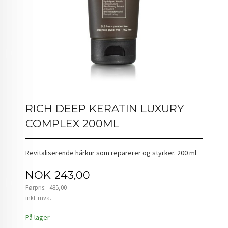
RICH DEEP KERATIN LUXURY
COMPLEX 200ML
Revitaliserende hårkur som reparerer og styrker. 200 ml
Tilbud
NOK
243,00
Førpris:
485,00
Rabatt
inkl. mva.
På lager