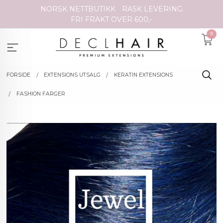
Gå
NORSK NETTBUTIKK
RASK LEVERING
til
FRI FRAKT OVER 600,-
innholdet
0
FORSIDE
EXTENSIONS UTSALG
KERATIN EXTENSIONS
FASHION FARGER