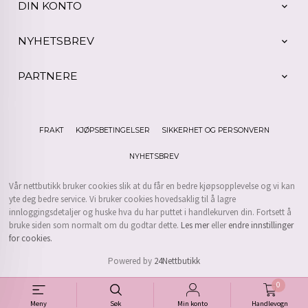
DIN KONTO
NYHETSBREV
PARTNERE
FRAKT
KJØPSBETINGELSER
SIKKERHET OG PERSONVERN
NYHETSBREV
Vår nettbutikk bruker cookies slik at du får en bedre kjøpsopplevelse og vi kan
yte deg bedre service. Vi bruker cookies hovedsaklig til å lagre
innloggingsdetaljer og huske hva du har puttet i handlekurven din. Fortsett å
bruke siden som normalt om du godtar dette.
Les mer
eller
endre innstillinger
for cookies.
Powered by
24Nettbutikk
0
Meny
Søk
Min konto
Handlevogn