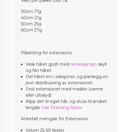
Vekt per pakke 25st ca:
30cm 17g
40cm 21g
50cm 25g
60cm 27g
Påsetting for extensions:
Vask håret godt med
rensesjampo
skyll
og føn håret.
Del håret inn i seksjoner, og planlegg en
jevn distribuering av extensionet
Fest extensionet med maskin (varme
eller ultralyd)
Klipp det til eget hår, og stuss til ønsket
lengde
Hair Dressing Razor
Anbefalt mengde for Extensions:
Volum 25-50 fester