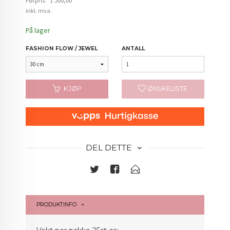
Førpris:
1 500,00
Rabatt
inkl. mva.
På lager
FASHION FLOW / JEWEL
ANTALL
KJØP
ØNSKELISTE
DEL DETTE
PRODUKTINFO