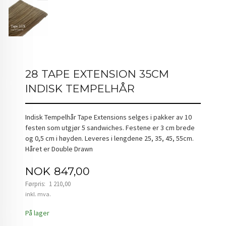
28 TAPE EXTENSION 35CM
INDISK TEMPELHÅR
Indisk Tempelhår Tape Extensions selges i pakker av 10
festen som utgjør 5 sandwiches. Festene er 3 cm brede
og 0,5 cm i høyden. Leveres i lengdene 25, 35, 45, 55cm.
Håret er Double Drawn
Tilbud
NOK
847,00
Førpris:
1 210,00
Rabatt
inkl. mva.
På lager