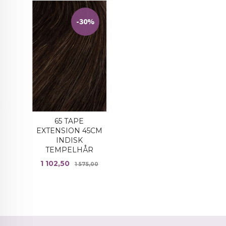
-30%
65 TAPE
EXTENSION 45CM
INDISK
TEMPELHÅR
Tilbud
Rabatt
1 102,50
1 575,00