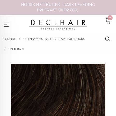
Gå
NORSK NETTBUTIKK
RASK LEVERING
til
FRI FRAKT OVER 600,-
innholdet
0
FORSIDE
EXTENSIONS UTSALG
TAPE EXTENSIONS
TAPE 55CM