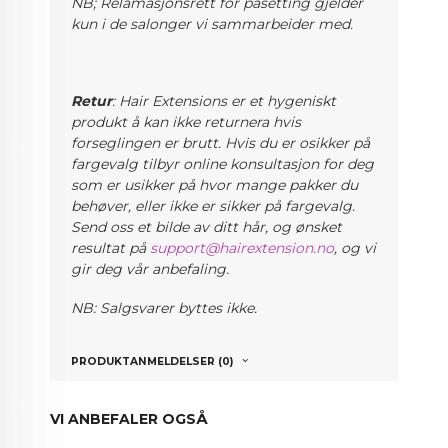
NB; Relamasjonsrett for påsetting gjelder
kun i de salonger vi sammarbeider med.
Retur
: Hair Extensions er et hygeniskt
produkt å kan ikke returnera hvis
forseglingen er brutt. Hvis du er osikker på
fargevalg
tilbyr online konsultasjon for deg
som er usikker på hvor mange pakker du
behøver, eller ikke er sikker på fargevalg.
Send oss et bilde av ditt hår, og ønsket
resultat på
support@hairextension.no
, og vi
gir deg vår anbefaling.
NB: Salgsvarer byttes ikke.
PRODUKTANMELDELSER (0)
VI ANBEFALER OGSÅ