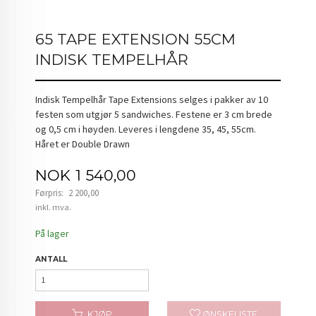
65 TAPE EXTENSION 55CM
INDISK TEMPELHÅR
Indisk Tempelhår Tape Extensions selges i pakker av 10
festen som utgjør 5 sandwiches. Festene er 3 cm brede
og 0,5 cm i høyden. Leveres i lengdene 35, 45, 55cm.
Håret er Double Drawn
Tilbud
NOK
1 540,00
Førpris:
2 200,00
Rabatt
inkl. mva.
På lager
ANTALL
KJØP
ØNSKELISTE