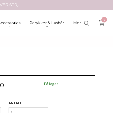
VER 600,-
0
Accessories
Parykker & Løshår
Mer
På lager
00
ANTALL