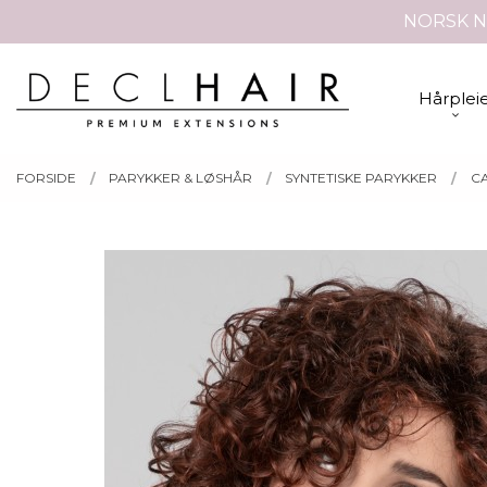
Gå
NORSK N
Lukk
til
innholdet
PRODUKTER
Hårplei
FORSIDE
PARYKKER & LØSHÅR
SYNTETISKE PARYKKER
C