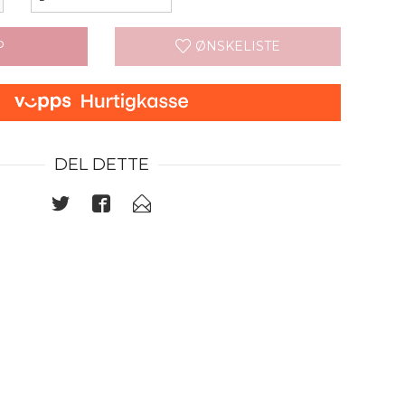
P
ØNSKELISTE
Espress
DEL DETTE