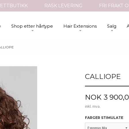
ETTBUTIKK
RASK LEVERING
FRI FRAKT O
e
Shop etter hårtype
Hair Extensions
Salg
ALLIOPE
CALLIOPE
Pris
NOK
3 900,
inkl. mva.
FARGER STIMULATE