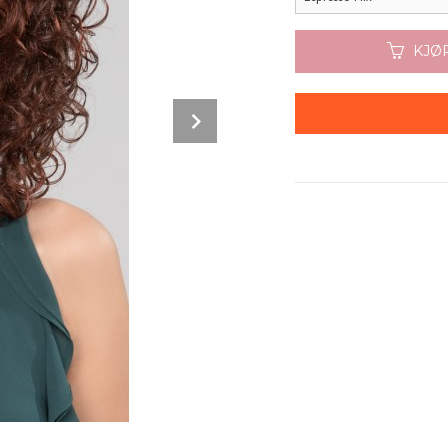
KJØ
Black
Next