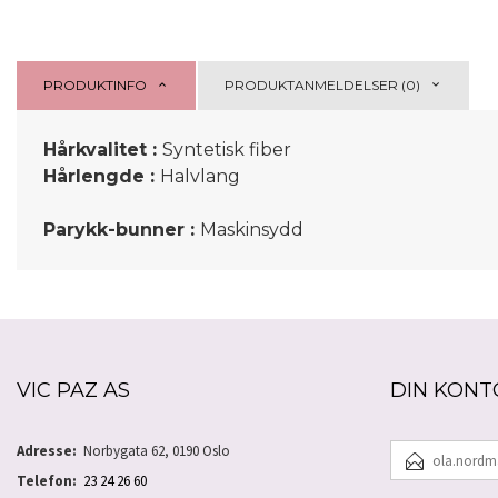
PRODUKTINFO
PRODUKTANMELDELSER (0)
Hårkvalitet :
Syntetisk fiber
Hårlengde :
Halvlang
Parykk-bunner :
Maskinsydd
VIC PAZ AS
DIN KONT
E-
Adresse:
Norbygata 62, 0190 Oslo
POSTADRESSE
Telefon:
23 24 26 60