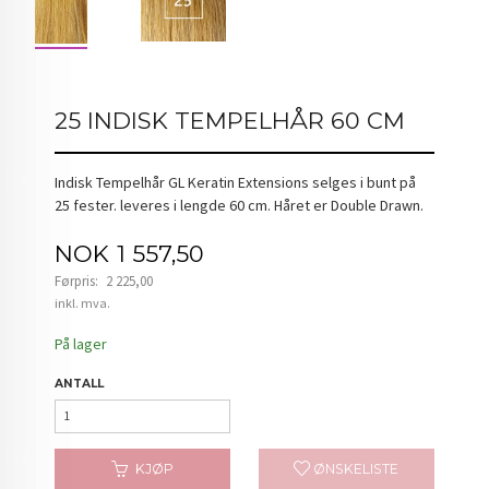
25 INDISK TEMPELHÅR 60 CM
Indisk Tempelhår GL Keratin Extensions selges i bunt på
25 fester. leveres i lengde 60 cm. Håret er Double Drawn.
Tilbud
NOK
1 557,50
Førpris:
2 225,00
Rabatt
inkl. mva.
På lager
ANTALL
KJØP
ØNSKELISTE