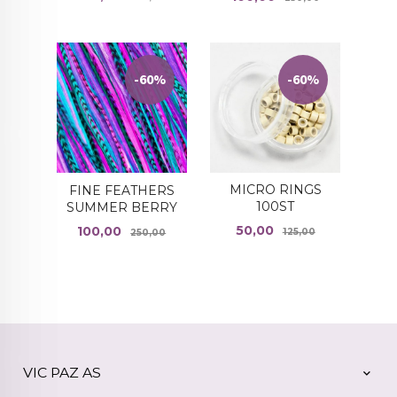
-60%
-60%
MICRO RINGS
FINE FEATHERS
100ST
SUMMER BERRY
Tilbud
Rabatt
Tilbud
Rabatt
50,00
100,00
125,00
250,00
VIC PAZ AS