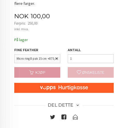
flere farger.
Tilbud
NOK
100,00
Førpris:
250,00
Rabatt
inkl. mva.
På lager
FINE FEATHER
ANTALL
KJØP
ØNSKELISTE
DEL DETTE