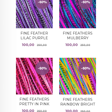
-60%
-60%
FINE FEATHER
FINE FEATHERS
LILAC PURPLE
MULBERRY
Tilbud
Rabatt
Tilbud
Rabatt
100,00
100,00
250,00
250,00
-60%
-60%
FINE FEATHERS
FINE FEATHERS
PRETTY IN PINK
RAINBOW BRIGHT
Tilbud
Rabatt
Tilbud
Rabatt
100,00
100,00
250,00
250,00