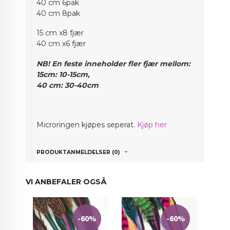
40 cm 6pak
40 cm 8pak
15 cm x8 fjær
40 cm x6 fjær
NB! En feste inneholder fler fjær mellom:
15cm: 10-15cm,
40 cm: 30-40cm
Micr
oringen kjøpes seperat.
Kjøp her
PRODUKTANMELDELSER (0)
VI ANBEFALER OGSÅ
-60%
-60%