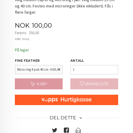
og 40 cm. Festes med microringer (ikke inkludert). Fås i
flere farger.
Tilbud
NOK
100,00
Førpris:
250,00
Rabatt
inkl. mva.
På lager
FINE FEATHER
ANTALL
KJØP
ØNSKELISTE
DEL DETTE