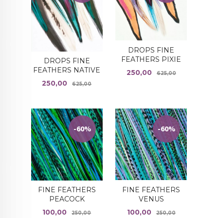
DROPS FINE
FEATHERS PIXIE
DROPS FINE
FEATHERS NATIVE
Tilbud
Rabatt
250,00
625,00
Tilbud
Rabatt
250,00
625,00
-60%
-60%
FINE FEATHERS
FINE FEATHERS
VENUS
PEACOCK
Tilbud
Rabatt
Tilbud
Rabatt
100,00
100,00
250,00
250,00