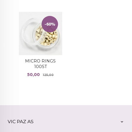
-60%
MICRO RINGS
100ST
Tilbud
Rabatt
50,00
125,00
VIC PAZ AS