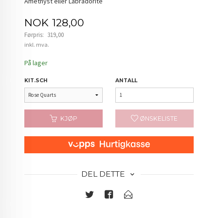
Amethyst eller Labradorite
Tilbud
NOK
128,00
Førpris:
319,00
Rabatt
inkl. mva.
På lager
KIT.SCH
ANTALL
KJØP
ØNSKELISTE
DEL DETTE