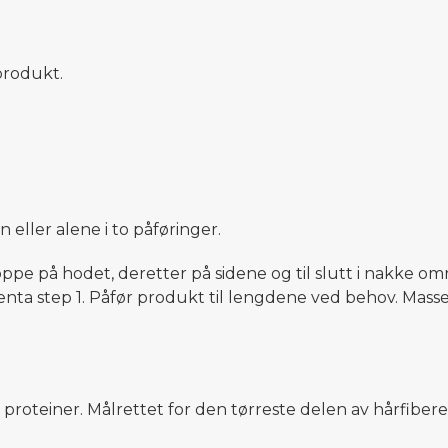
produkt.
eller alene i to påføringer.
oppe på hodet, deretter på sidene og til slutt i nakke om
enta step 1. Påfør produkt til lengdene ved behov. Mass
a proteiner. Målrettet for den tørreste delen av hårfiber