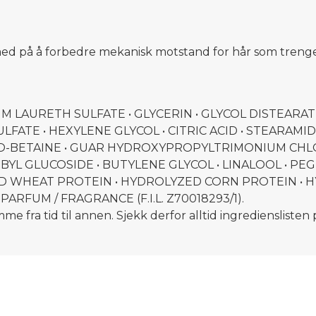
 med på å forbedre mekanisk motstand for hår som trenge
IUM LAURETH SULFATE • GLYCERIN • GLYCOL DISTEARAT
LFATE • HEXYLENE GLYCOL • CITRIC ACID • STEARA
-BETAINE • GUAR HYDROXYPROPYLTRIMONIUM CHLORID
YL GLUCOSIDE • BUTYLENE GLYCOL • LINALOOL • PEG-
 WHEAT PROTEIN • HYDROLYZED CORN PROTEIN • HY
ARFUM / FRAGRANCE (F.I.L. Z70018293/1).
e fra tid til annen. Sjekk derfor alltid ingredienslisten