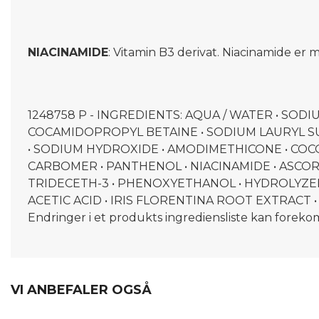
NIACINAMIDE
: Vitamin B3 derivat. Niacinamide er
1248758 P - INGREDIENTS: AQUA / WATER • SOD
COCAMIDOPROPYL BETAINE • SODIUM LAURYL SU
• SODIUM HYDROXIDE • AMODIMETHICONE • COCO
CARBOMER • PANTHENOL • NIACINAMIDE • ASCORB
TRIDECETH-3 • PHENOXYETHANOL • HYDROLYZED
ACETIC ACID • IRIS FLORENTINA ROOT EXTRACT • P
Endringer i et produkts ingrediensliste kan forekomm
VI ANBEFALER OGSÅ