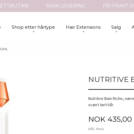
ETTBUTIKK
RASK LEVERING
FRI FRAKT O
e
Shop etter hårtype
Hair Extensions
Salg
50ML
NUTRITIVE 
Nutritive Bain Riche, næ
svært tørt hår.
Pris
NOK
435,00
inkl. mva.