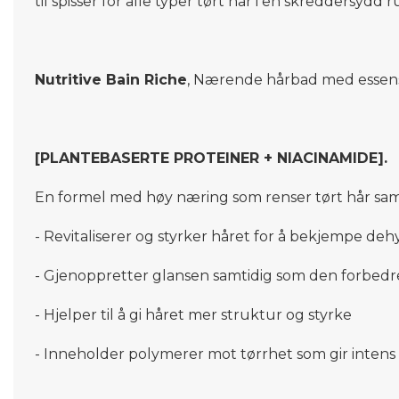
til spisser for alle typer tørt hår i en skreddersydd r
Nutritive Bain Riche
, Nærende hårbad med essens
[PLANTEBASERTE PROTEINER + NIACINAMIDE].
En formel med høy næring som renser tørt hår sam
- Revitaliserer og styrker håret for å bekjempe deh
- Gjenoppretter glansen samtidig som den forbedr
- Hjelper til å gi håret mer struktur og styrke
- Inneholder polymerer mot tørrhet som gir intens