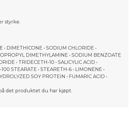
r styrke.
E • DIMETHICONE • SODIUM CHLORIDE •
MIDOPROPYL DIMETHYLAMINE • SODIUM BENZOATE
E • TRIDECETH-10 • SALICYLIC ACID •
100 STEARATE • STEARETH-6 • LIMONENE •
DROLYZED SOY PROTEIN • FUMARIC ACID •
 på det produktet du har kjøpt.