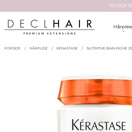
Gå
NORSK N
Lukk
til
innholdet
PRODUKTER
Hårplei
FORSIDE
HÅRPLEIE
KERASTASE
NUTRITIVE BAIN RICHE 2