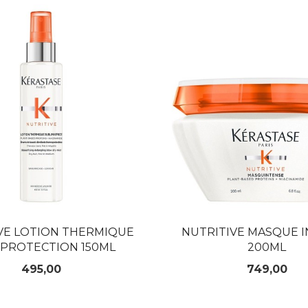
VE LOTION THERMIQUE
NUTRITIVE MASQUE 
 PROTECTION 150ML
200ML
Pris
Pris
495,00
749,00