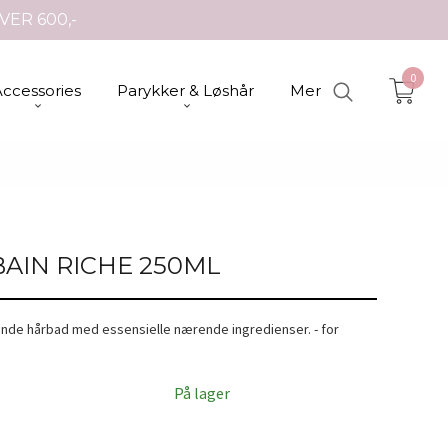
VER 600,-
0
Accessories
Parykker & Løshår
Mer
BAIN RICHE 250ML
rende hårbad med essensielle nærende ingredienser. - for
På lager