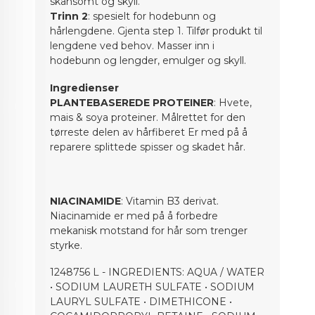
skånsomt og skyll.
Trinn 2
: spesielt for hodebunn og
hårlengdene. Gjenta step 1. Tilfør produkt til
lengdene ved behov. Masser inn i
hodebunn og lengder, emulger og skyll.
Ingredienser
PLANTEBASEREDE PROTEINER
: Hvete,
mais & soya proteiner. Målrettet for den
tørreste delen av hårfiberet Er med på å
reparere splittede spisser og skadet hår.
NIACINAMIDE
: Vitamin B3 derivat.
Niacinamide er med på å forbedre
mekanisk motstand for hår som trenger
styrke.
1248756 L - INGREDIENTS: AQUA / WATER
• SODIUM LAURETH SULFATE • SODIUM
LAURYL SULFATE • DIMETHICONE •