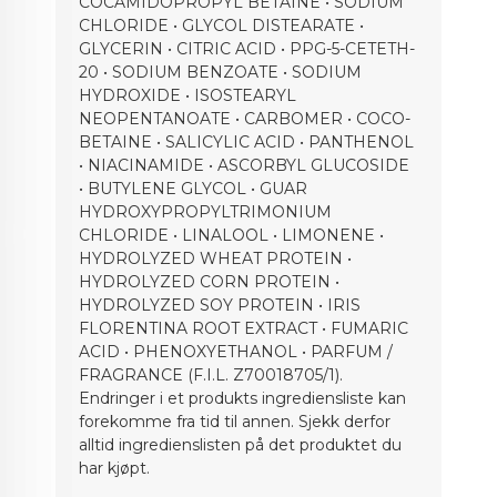
COCAMIDOPROPYL BETAINE • SODIUM
CHLORIDE • GLYCOL DISTEARATE •
GLYCERIN • CITRIC ACID • PPG-5-CETETH-
20 • SODIUM BENZOATE • SODIUM
HYDROXIDE • ISOSTEARYL
NEOPENTANOATE • CARBOMER • COCO-
BETAINE • SALICYLIC ACID • PANTHENOL
• NIACINAMIDE • ASCORBYL GLUCOSIDE
• BUTYLENE GLYCOL • GUAR
HYDROXYPROPYLTRIMONIUM
CHLORIDE • LINALOOL • LIMONENE •
HYDROLYZED WHEAT PROTEIN •
HYDROLYZED CORN PROTEIN •
HYDROLYZED SOY PROTEIN • IRIS
FLORENTINA ROOT EXTRACT • FUMARIC
ACID • PHENOXYETHANOL • PARFUM /
FRAGRANCE (F.I.L. Z70018705/1).
Endringer i et produkts ingrediensliste kan
forekomme fra tid til annen. Sjekk derfor
alltid ingredienslisten på det produktet du
har kjøpt.