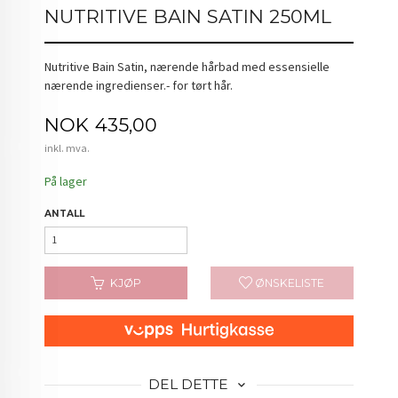
NUTRITIVE BAIN SATIN 250ML
Nutritive Bain Satin, nærende hårbad med essensielle
nærende ingredienser.- for tørt hår.
Pris
NOK
435,00
inkl. mva.
På lager
ANTALL
KJØP
ØNSKELISTE
DEL DETTE